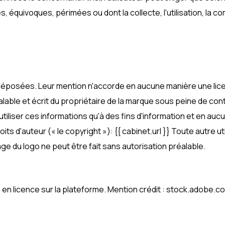
, équivoques, périmées ou dont la collecte, l'utilisation, la 
déposées. Leur mention n'accorde en aucune manière une licen
lable et écrit du propriétaire de la marque sous peine de co
utiliser ces informations qu'à des fins d'information et en au
oits d'auteur (« le copyright »): {{ cabinet.url }} Toute autre
age du logo ne peut être fait sans autorisation préalable.
s en licence sur la plateforme. Mention crédit : stock.adobe.c