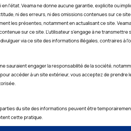
en l'état. Veama ne donne aucune garantie, explicite ou implici
tude, ni des erreurs, ni des omissions contenues sur ce site. L'
 moment les présentes, notamment en actualisant ce site. Ve
on contenue sur ce site. L'utilisateur s'engage à ne transmettr
divulguer via ce site des informations illégales, contraires à l'
rs ne sauraient engager la responsabilité de la société, nota
 pour accéder à un site extérieur, vous acceptez de prendre le
torisée.
es parties du site des informations peuvent être temporaireme
ptent cette pratique.