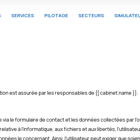
S
SERVICES
PILOTAGE
SECTEURS
SIMULATE
cation est assurée par les responsables de {{ cabinet.name }}.
via le formulaire de contact et les données collectées par l'
elative à l'informatique, aux fichiers et aux libertés, l'utilisat
es données le concernant. Ainsi, l'utilisateur peut exiger que so