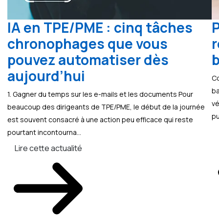
IA en TPE/PME : cinq tâches
P
chronophages que vous
r
pouvez automatiser dès
b
aujourd’hui
Co
ba
1. Gagner du temps sur les e-mails et les documents Pour
vé
beaucoup des dirigeants de TPE/PME, le début de la journée
pu
est souvent consacré à une action peu efficace qui reste
pourtant incontourna...
Lire cette actualité