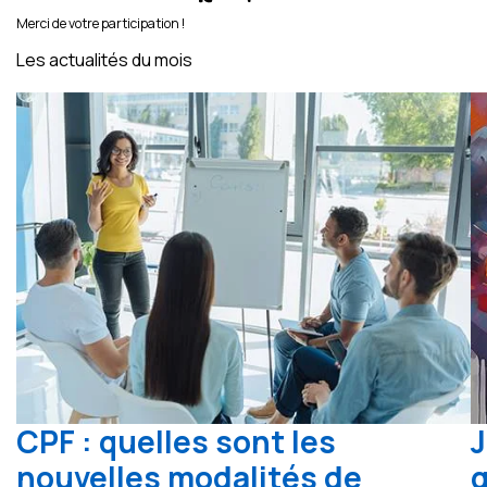
Merci de votre participation !
Les actualités du mois
CPF : quelles sont les
J
nouvelles modalités de
q