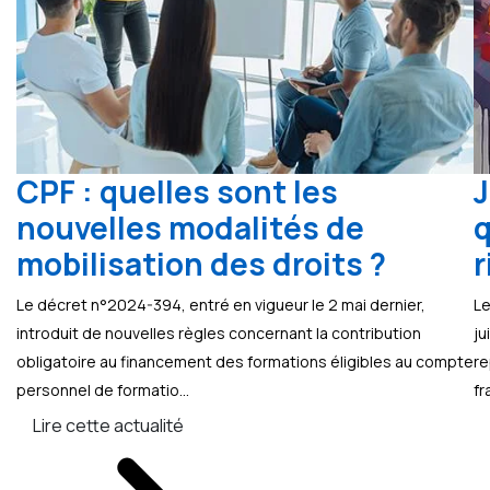
CPF : quelles sont les
J
nouvelles modalités de
q
mobilisation des droits ?
r
Le décret n°2024-394, entré en vigueur le 2 mai dernier,
Le
introduit de nouvelles règles concernant la contribution
ju
obligatoire au financement des formations éligibles au compte
re
personnel de formatio...
fr
Lire cette actualité