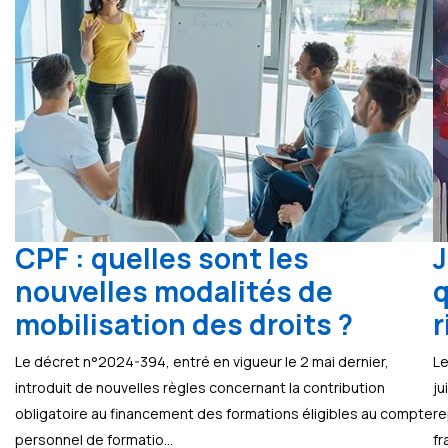
CPF : quelles sont les
J
nouvelles modalités de
q
mobilisation des droits ?
r
Le décret n°2024-394, entré en vigueur le 2 mai dernier,
Le
introduit de nouvelles règles concernant la contribution
ju
obligatoire au financement des formations éligibles au compte
re
personnel de formatio...
fr