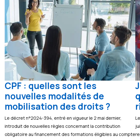
CPF : quelles sont les
J
nouvelles modalités de
q
mobilisation des droits ?
r
Le décret n°2024-394, entré en vigueur le 2 mai dernier,
Le
introduit de nouvelles règles concernant la contribution
ju
obligatoire au financement des formations éligibles au compte
re