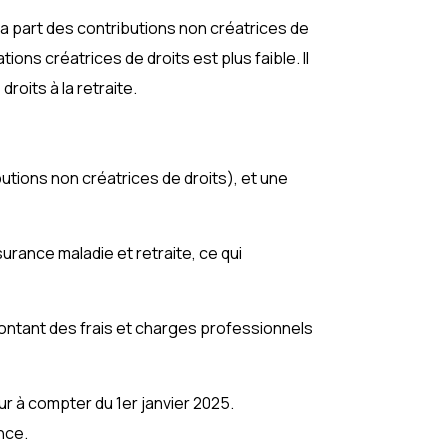
 part des contributions non créatrices de
ions créatrices de droits est plus faible. Il
roits à la retraite.
utions non créatrices de droits), et une
ance maladie et retraite, ce qui
ontant des frais et charges professionnels
ur à compter du 1er janvier 2025.
ance.