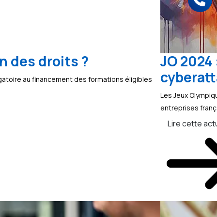
n des droits ?
JO 2024 
cyberat
igatoire au financement des formations éligibles
Les Jeux Olympiqu
entreprises frança
Lire cette act