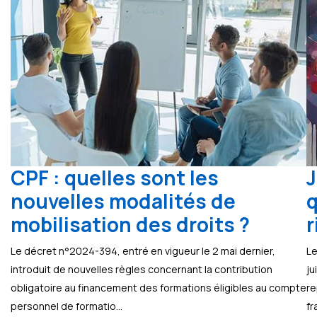
CPF : quelles sont les
J
nouvelles modalités de
q
mobilisation des droits ?
r
Le décret n°2024-394, entré en vigueur le 2 mai dernier,
Le
introduit de nouvelles règles concernant la contribution
ju
obligatoire au financement des formations éligibles au compte
re
personnel de formatio...
fr