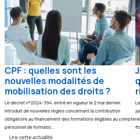
CPF : quelles sont les
J
nouvelles modalités de
q
mobilisation des droits ?
r
Le décret n°2024-394, entré en vigueur le 2 mai dernier,
Le
introduit de nouvelles règles concernant la contribution
ju
obligatoire au financement des formations éligibles au compte
re
personnel de formatio...
fr
Lire cette actualité