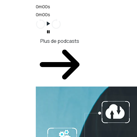
0m00s
0m00s
Plus de podcasts