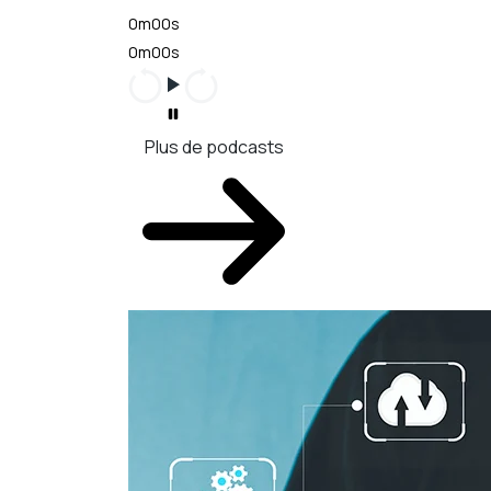
0m00s
0m00s
Plus de podcasts