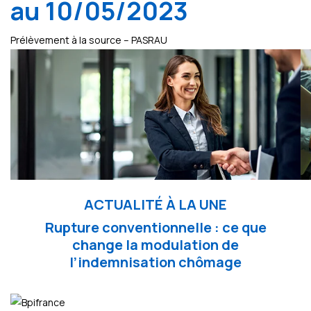
au 10/05/2023
Prélèvement à la source – PASRAU
ACTUALITÉ À LA UNE
Rupture conventionnelle : ce que
change la modulation de
l’indemnisation chômage