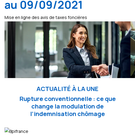
au 09/09/2021
Mise en ligne des avis de taxes foncières
ACTUALITÉ À LA UNE
Rupture conventionnelle : ce que
change la modulation de
l’indemnisation chômage