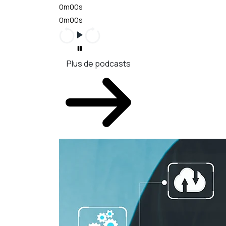
0m00s
0m00s
Plus de podcasts