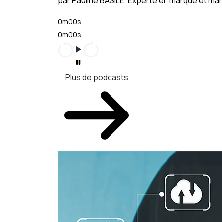
par Pauline BASILE, Experte en marque et m
0m00s
0m00s
Plus de podcasts