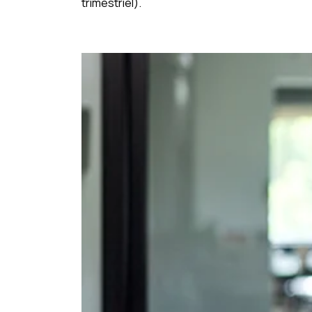
trimestriel).
Ajouter à mon calendrier