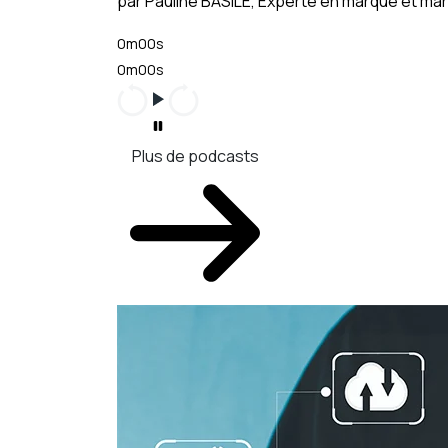
par Pauline BASILE, Experte en marque et m
0m00s
0m00s
Plus de podcasts