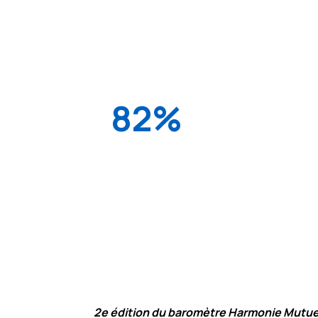
ses collaborateurs est une entreprise qui
82%
Pour 82%, c’est une entreprise dans laqu
envie de travailler et pour 80%, c’est un
performante.
2e édition du baromètre Harmonie Mutuel