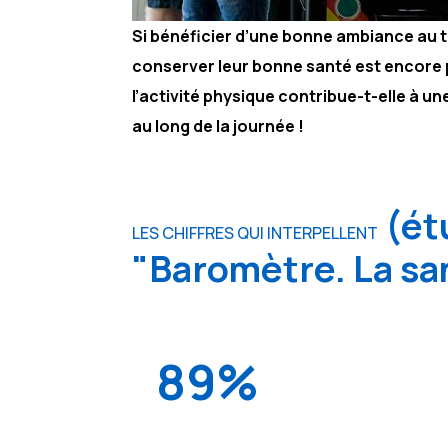
Si bénéficier d’une bonne ambiance au tr
conserver leur bonne santé est encore pl
l’activité physique contribue-t-elle à u
au long de la journée !
(étu
LES CHIFFRES QUI INTERPELLENT
"Baromètre. La san
89%
Pour 89% des salariés, une entreprise q