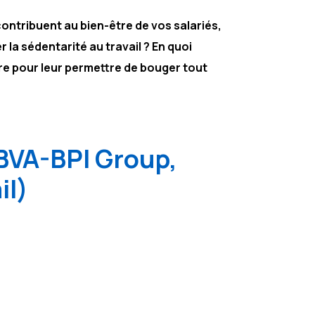
contribuent au bien-être de vos salariés,
 la sédentarité au travail ? En quoi
vre pour leur permettre de bouger tout
 BVA-BPI Group,
il)
iquent du sport dans le cadre de leur