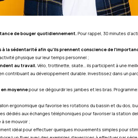
portance de bouger quotidiennement.
Pour rappel, 30 minutes d’ac
és à la sédentarité afin qu’ils prennent conscience de l’importan
activité physique sur leur temps personnel ;
endent au travail.
Vélo, trottinette, skate… ils participent à une mei
 en contribuant au développement durable. Investissez dans un parc
res en moyenne
pour se dégourdir les jambes et les bras. Programmez
llon ergonomique qui favorise les rotations du bassin et du dos, bu
 dédiés aux échanges téléphoniques pour favoriser la station debout
e à se mouvoir ;
ment idéal pour effectuer quelques mouvements simples pour stimul
orez un flyer avec des exemples d’exercices à effectuer par série d