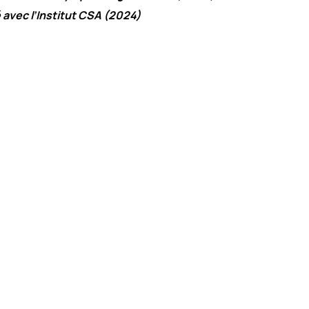
 avec l’Institut CSA (2024)
Organisation Mondiale de la Santé, le manque d
 est le 4ème plus important facteur de risque
monde.
Selon Santé Publique France, les profess
 tertiaire, notamment ceux travaillant dans un b
 cadre du télétravail, passent des périodes prolo
errompues en position assise. Cette sédentarité 
gmente certains risques pour la santé des salari