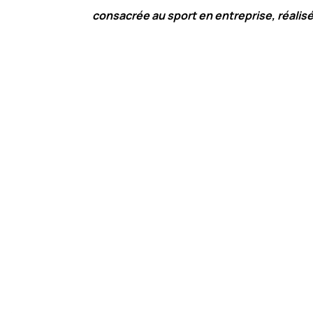
consacrée au sport en entreprise, réalisé
Selon l’
physique
dans le 
secteur
dans le
inint
au