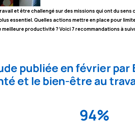
avail et être challengé sur des missions qui ont du sens 
us essentiel. Quelles actions mettre en place pour limiter
ne meilleure productivité ? Voici 7 recommandations à sui
de publiée en février par
té et le bien-être au trava
94%
ui propose du sport à
94% des salariés qui prat