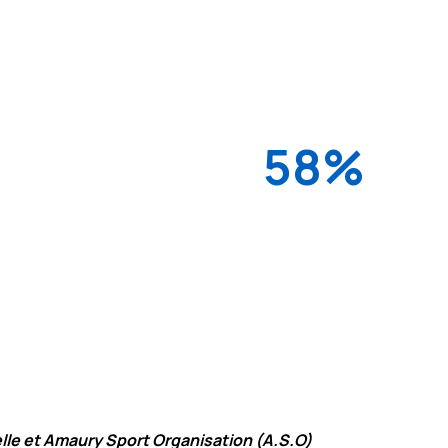
 veille à leur bien-être.
entreprise reconnaissent 
91% sur leur santé menta
58%
elle ils ont davantage
58% des salariés dont l’e
e entreprise plus
sportive souhaiteraient qu
le et Amaury Sport Organisation (A.S.O)