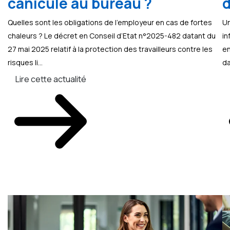
canicule au bureau ?
d
Quelles sont les obligations de l’employeur en cas de fortes
Un
chaleurs ? Le décret en Conseil d’Etat n°2025-482 datant du
in
27 mai 2025 relatif à la protection des travailleurs contre les
en
risques li...
da
Lire cette actualité