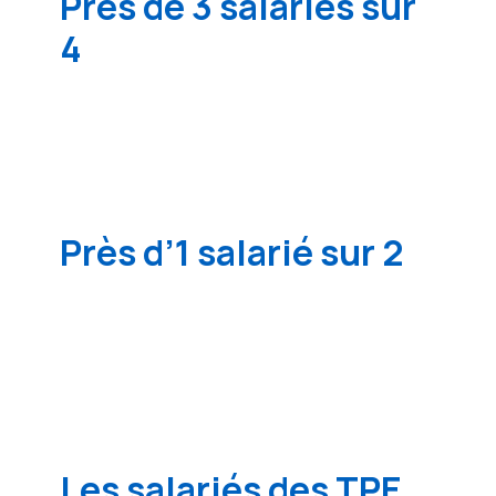
Près de 3 salariés sur
4
estiment que les enjeux de santé et de
sécurité au travail sont bien pris en compte
par leur entreprise.
Près d’1 salarié sur 2
estime que son entreprise a mis en place des
actions en matière de santé et sécurité ces
dernières années, mais seulement 1 sur 3
dans les TPE.
Les salariés des TPE